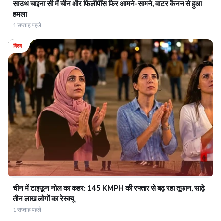
साउथ चाइना सी में चीन और फिलीपींस फिर आमने-सामने, वाटर कैनन से हुआ
हमला
1 सप्ताह पहले
विश्व
चीन में टाइफून नोल का कहर: 145 KMPH की रफ्तार से बढ़ रहा तूफान, साढ़े
तीन लाख लोगों का रेस्क्यू
1 सप्ताह पहले