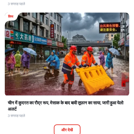
3 सप्ताह पहले
विश्व
चीन में कुदरत का रौद्र रूप, मेसाक के बाद बावी तूफान का साया, जारी हुआ येलो
अलर्ट
3 सप्ताह पहले
और देखें