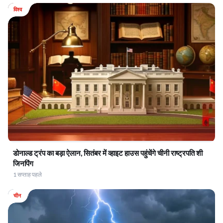
विश्व
डोनाल्ड ट्रंप का बड़ा ऐलान, सितंबर में व्हाइट हाउस पहुंचेंगे चीनी राष्ट्रपति शी
जिनपिंग
1 सप्ताह पहले
चीन